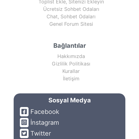
Toplist Ekle, Sitenizi Ekleyin
Ücretsiz Sohbet Odaları
Chat, Sohbet Odaları
Genel Forum Sitesi
Bağlantılar
Hakkımızda
Gizlilik Politikası
Kurallar
İletişim
Sosyal Medya
Facebook
İnstagram
Twitter